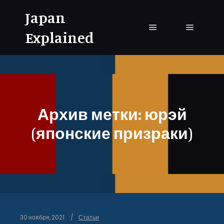
Japan
Explained
Главное меню
Главное
Архив метки:
юрэй
(японские призраки)
30 ноября, 2021
Статьи