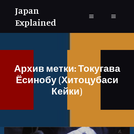
Japan
Explained
Главное меню
Главное
Архив метки:
Токугава
Ёсинобу (Хитоцубаси
Кейки)