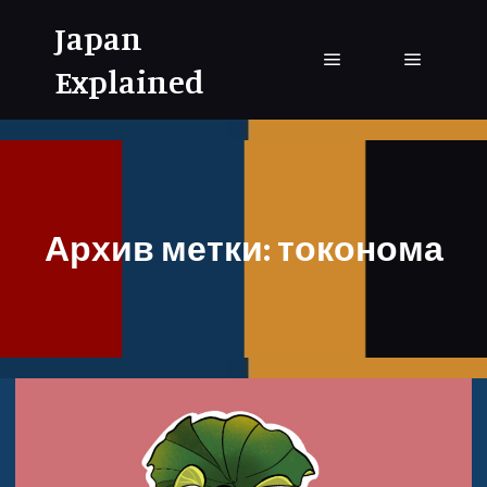
Japan
Explained
Главное меню
Главное
Архив метки:
токонома