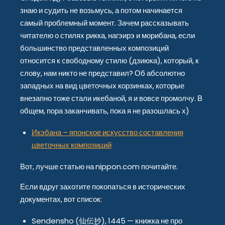
знаю и судить не возьмусь, а потом начинается
самый проблемный момент. Зачем рассказывать
читателю о стилях рикка, нагэирэ и морибана, если
большинство представленных композиций
относится к свободному стилю (дзиюка), который, к
слову, нам никто не представил? Об абсолютно
западных на вид цветочных корзинках, которые
внезапно тоже стали икебаной, я и вовсе промолчу. В
общем, пора заканчивать, пока я не разошлась х)
Икэбана – японское искусство составления
цветочных композиций
Вот, лучше статью на nippon.com почитайте.
Если вдруг захотите покопаться в исторических
документах, вот список:
Sendensho (仙伝抄), 1445 — книжка не про