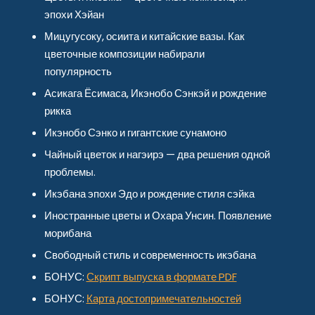
эпохи Хэйан
Мицугусоку, осиита и китайские вазы. Как
цветочные композиции набирали
популярность
Асикага Ёсимаса, Икэнобо Сэнкэй и рождение
рикка
Икэнобо Сэнко и гигантские сунамоно
Чайный цветок и нагэирэ — два решения одной
проблемы.
Икэбана эпохи Эдо и рождение стиля сэйка
Иностранные цветы и Охара Унсин. Появление
морибана
Свободный стиль и современность икэбана
БОНУС:
Скрипт выпуска в формате PDF
БОНУС:
Карта достопримечательностей