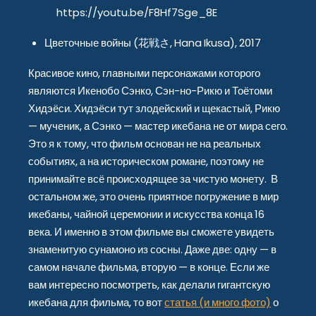
https://youtu.be/F8Hf7Sge_8E
Цветочные войны (花戦さ, Hana Ikusa), 2017
Красивое кино, главными персонажами которого
являются Икенобо Сэнко, Сэн-но-Рикю и Тоётоми
Хидэёси. Хидэёси тут злодейский и щекастый, Рикю
— мученик, а Сэнко — мастер икебана не от мира сего.
Это я к тому, что фильм основан не на реальных
событиях, а на историческом романе, поэтому не
принимайте всё происходящее за чистую монету. В
остальном же, это очень приятное погружение в мир
икебаны, чайной церемонии и искусства конца 16
века. И именно в этом фильме вы сможете увидеть
знаменитую сунамоно из сосны. Даже две: одну — в
самом начале фильма, вторую — в конце. Если же
вам интересно посмотреть, как делали гигантскую
икебана для фильма, то вот
статья (и много фото)
о