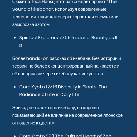
Сюжет о Тоса Наоко, которая создает проект “The
Sound of Ikebana”, используя современные
технологии, такие как сверхскоростная сьемка или
заморозка азотом.
Spiritual Explorers 7×05 Ikebana: Beauty as It
Is
Более hands-on рассказ об икебане. Без истории и
теории, но более сконцентрированный на красоте и
её восприятии через икебану как искусство
Core Kyoto 12×16 Diversity in Plants: The
Radiance of Life in Daily Life
Эпизод не только про икебану, но хорошо
показывающий её влияние на современное японское
отношение к цветам.
Core Kyoto SP3 The Cultural Heart of Zen