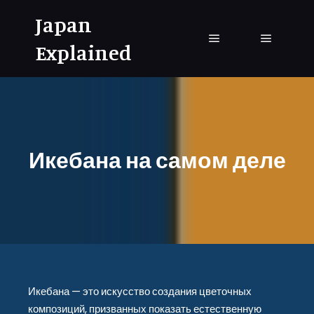
Japan
Explained
Главное меню
Главное
Икебана на самом деле
Икебана — это искусство создания цветочных
композиций, призванных показать естественную