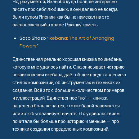
Но, разумеется, Икэнобо куда больше интересно
писать про себя любимых, а они далеко не всегда
были пупом Японии, как бы не намекал на это
расположенный в храме Роккаку камень.
Sato Shozo “
Ikebana: The Art of Arranging
Flowers
”
Единственная реально хорошая книжка по икебане,
которую мне удалось найти. Она описывает историю
возникновения икебана, даёт общее представление о
стилях композиций, об инструментах и техниках их
создания. Всё это с большим количеством примеров
и иллюстраций. Единственное “но” — книжка
нацелена больше на тех, кто икебаной занимается
или хотя бы планирует начать. Я с удовольствием
почитала бы больше про историю и меньше — про
техники создания определенных композиций.