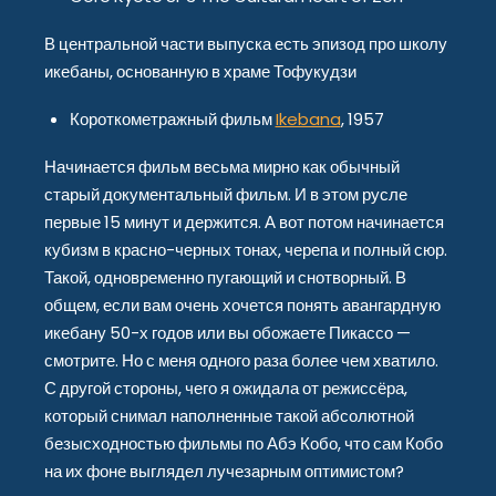
В центральной части выпуска есть эпизод про школу
икебаны, основанную в храме Тофукудзи
Короткометражный фильм
Ikebana
, 1957
Начинается фильм весьма мирно как обычный
старый документальный фильм. И в этом русле
первые 15 минут и держится. А вот потом начинается
кубизм в красно-черных тонах, черепа и полный сюр.
Такой, одновременно пугающий и снотворный. В
общем, если вам очень хочется понять авангардную
икебану 50-х годов или вы обожаете Пикассо —
смотрите. Но с меня одного раза более чем хватило.
С другой стороны, чего я ожидала от режиссёра,
который снимал наполненные такой абсолютной
безысходностью фильмы по Абэ Кобо, что сам Кобо
на их фоне выглядел лучезарным оптимистом?