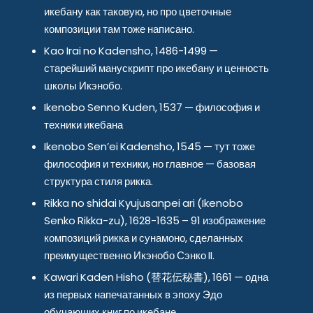
икебану как таковую, но про цветочные
композиции там тоже написано.
Kao Irai no Kadensho, 1486-1499 —
старейший манускрипт про икебану и ценность
школы Икэнобо.
Ikenobo Senno Kuden, 1537 — философия и
техники икебана
Ikenobo Sen’ei Kadensho, 1545 — тут тоже
философия и техники, но главное — базовая
структура стиля рикка.
Rikka no shidai Kyujusanpei ari (Ikenobo
Senko Rikka-zu), 1628-1635 – 91 изображение
композиций рикка и сунамоно, сделанных
преимущественно Икэнобо Сэнко II.
Kawari Kaden Hisho (替花伝秘書), 1661 — одна
из первых напечатанных в эпоху Эдо
обучающих книг по икебане.