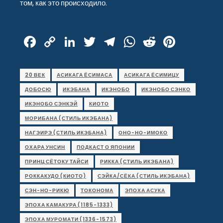
том, как это происходило.
Facebook
Copy
LinkedIn
Twitter
Telegram
WhatsApp
Reddit
Pinter
Link
20 ВЕК
АСИКАГА ЁСИМАСА
АСИКАГА ЁСИМИЦУ
ДОБОСЮ
ИКЭБАНА
ИКЭНОБО
ИКЭНОБО СЭНКО
ИКЭНОБО СЭНКЭЙ
КИОТО
МОРИБАНА (СТИЛЬ ИКЭБАНА)
НАГЭИРЭ (СТИЛЬ ИКЭБАНА)
ОНО-НО-ИМОКО
ОХАРА УНСИН
ПОДКАСТ О ЯПОНИИ
ПРИНЦ СЁТОКУ ТАЙСИ
РИККА (СТИЛЬ ИКЭБАНА)
РОККАКУДО (КИОТО)
СЭЙКА/СЁКА (СТИЛЬ ИКЭБАНА)
СЭН-НО-РИКЮ
ТОКОНОМА
ЭПОХА АСУКА
ЭПОХА КАМАКУРА (1185-1333)
ЭПОХА МУРОМАТИ (1336-1573)