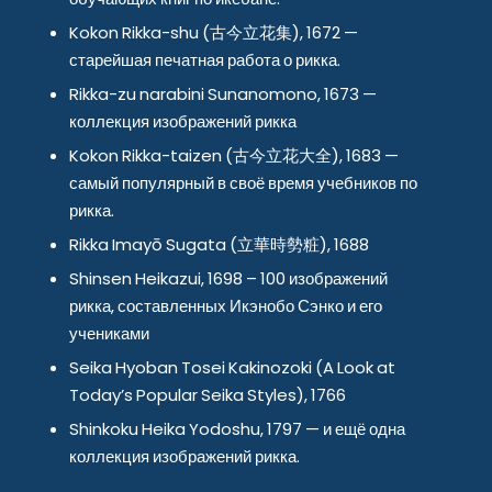
Kokon Rikka-shu (古今立花集), 1672 —
старейшая печатная работа о рикка.
Rikka-zu narabini Sunanomono, 1673 —
коллекция изображений рикка
Kokon Rikka-taizen (古今立花大全), 1683 —
самый популярный в своё время учебников по
рикка.
Rikka Imayō Sugata (立華時勢粧), 1688
Shinsen Heikazui, 1698 – 100 изображений
рикка, составленных Икэнобо Сэнко и его
учениками
Seika Hyoban Tosei Kakinozoki (A Look at
Today’s Popular Seika Styles), 1766
Shinkoku Heika Yodoshu, 1797 — и ещё одна
коллекция изображений рикка.