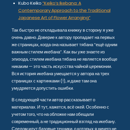
Kubo Keiko
“Keiko’s Ikebana: A
Contemporary Approach to the Traditional
Japanese Art of Flower Arranging”
Так быстро не откладывала книжку в сторону я уже
очень давно. Доверие к автору пропадает на первых
же страницах, когда она называет тябана “ещё одним
важным стилем икебана”. Как вы уже знаете из
эпизода, стилем икебана тябана не является вообще
никаким — это часть искусства чайной церемонии.
Вся история икебана умещается у автора на трех
страницах с картинками (!), и даже там она
умудряется допустить ошибки.
В следующей части автор рассказывает о
материалах. И тут, кажется, всё окей. Особенно с
учетом того, что на обложке нам обещали
современный, а не традиционный взгляд на икебану.
Следом идут базовые техники, о которых я ничего не