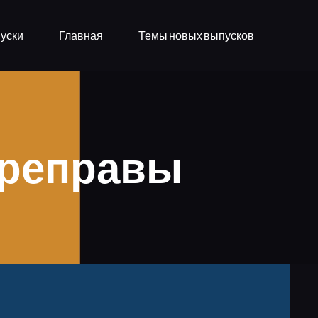
уски
Главная
Темы новых выпусков
ереправы