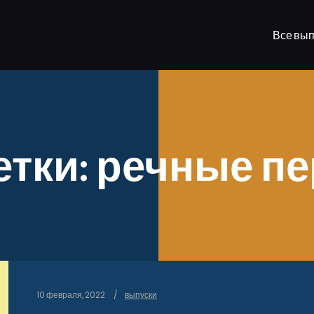
Все вып
етки:
речные п
10 февраля, 2022
выпуски