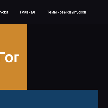
уски
Главная
Темы новых выпусков
Гог