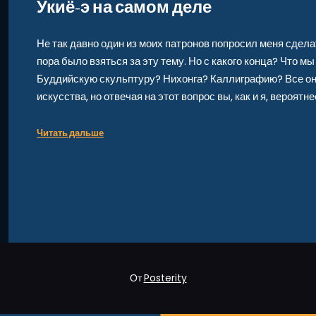
Укиё-э на самом деле
Не так давно один из моих патронов попросил меня сделат
пора было взяться за эту тему. Но с какого конца? Что м
Буддийскую скульптуру? Нихонга? Каллиграфию? Все о
искусства, но отвечая на этот вопрос вы, как и я, вероятн
Читать дальше
От
Posterity