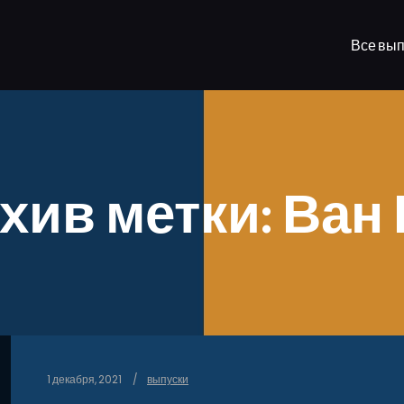
Все вып
хив метки:
Ван 
1 декабря, 2021
выпуски