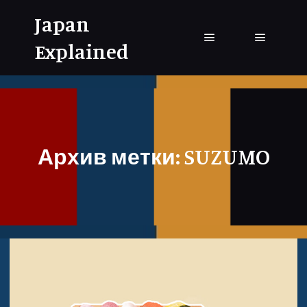
Japan
Explained
Главное меню
Главное
Архив метки:
SUZUMO