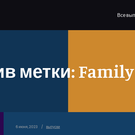
Все вып
в метки:
Family
6 июня, 2023
выпуски