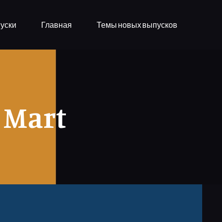
уски
Главная
Темы новых выпусков
 Mart