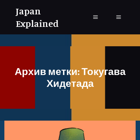
Japan
Explained
Главное меню
Главное
Архив метки:
Токугава
Хидетада