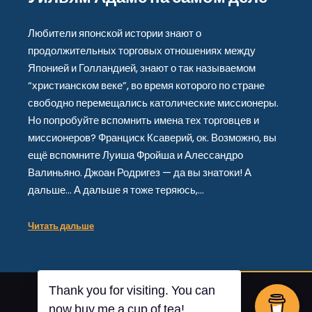
Любители японской истории знают о
продолжительных торговых отношениях между
Японией и Голландией, знают о так называемом
“христианском веке”, во время которого по стране
свободно перемещались католические миссионеры.
Но попробуйте вспомнить имена тех торговцев и
миссионеров? Франциск Ксаверий, ок. Возможно, вы
ещё вспомните Луиша Фройша и Алессандро
Валиньяно. Джоан Родригез — да вы знатоки! А
дальше… А дальше я тоже теряюсь,…
Читать дальше
Thank you for visiting. You can
От
Posterity
now buy me a cup of tea!