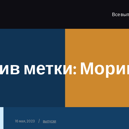
Все вып
ив метки:
Мори
16 мая, 2023
выпуски