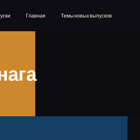
уски
Главная
Темы новых выпусков
нага