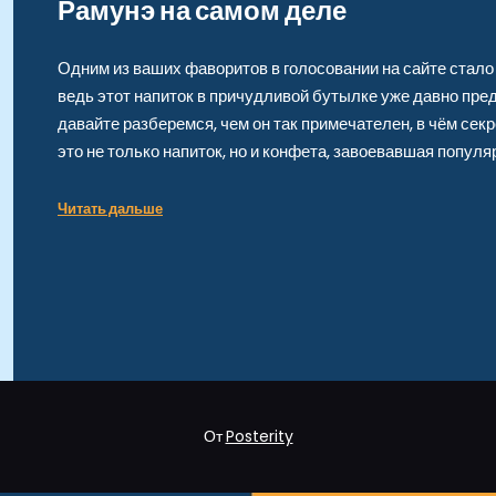
Рамунэ на самом деле
Одним из ваших фаворитов в голосовании на сайте стало 
ведь этот напиток в причудливой бутылке уже давно пре
давайте разберемся, чем он так примечателен, в чём секр
это не только напиток, но и конфета, завоевавшая попул
Читать дальше
От
Posterity