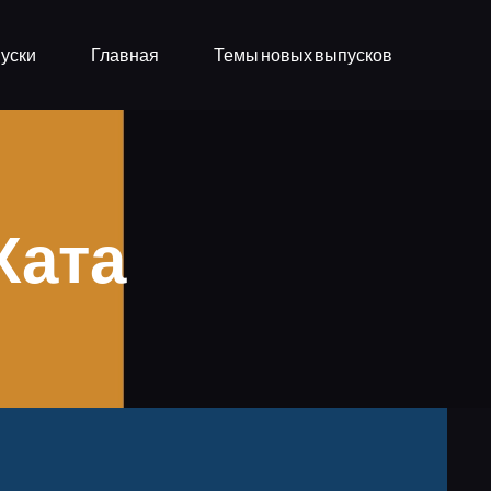
уски
Главная
Темы новых выпусков
Хата