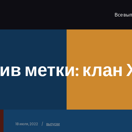
Все вып
ив метки:
клан 
18 июля, 2022
выпуски