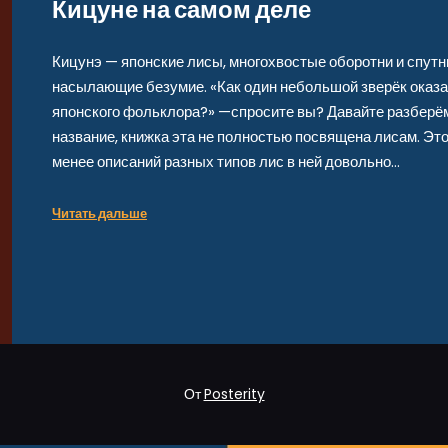
Кицуне на самом деле
Кицунэ — японские лисы, многохвостые оборотни и спут
насылающие безумие. «Как один небольшой зверёк оказа
японского фольклора?» —спросите вы? Давайте разберём
название, книжка эта не полностью посвящена лисам. Это
менее описаний разных типов лис в ней довольно…
Читать дальше
От
Posterity