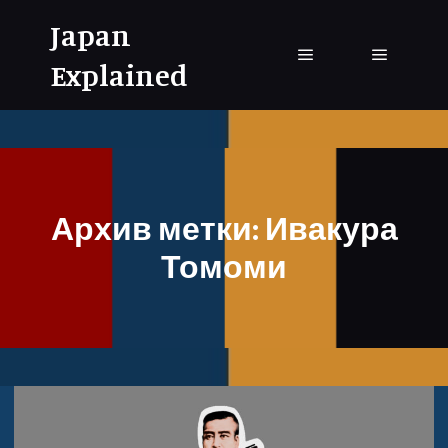
Japan
Explained
Главное меню
Главное
Архив метки:
Ивакура
Томоми