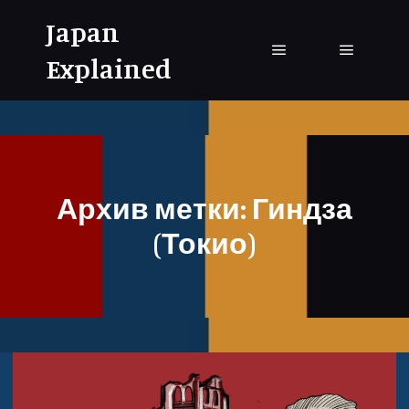
Japan
Explained
Главное меню
Главное
Архив метки:
Гиндза
(Токио)