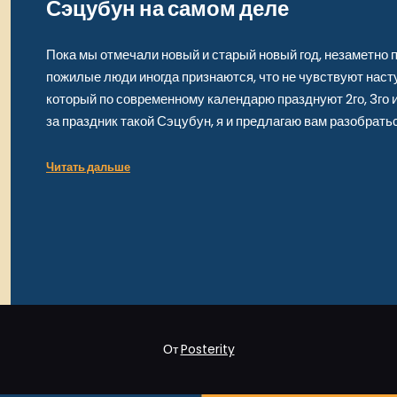
Сэцубун на самом деле
Пока мы отмечали новый и старый новый год, незаметно п
пожилые люди иногда признаются, что не чувствуют насту
который по современному календарю празднуют 2го, 3го и
за праздник такой Сэцубун, я и предлагаю вам разобрать
Читать дальше
От
Posterity