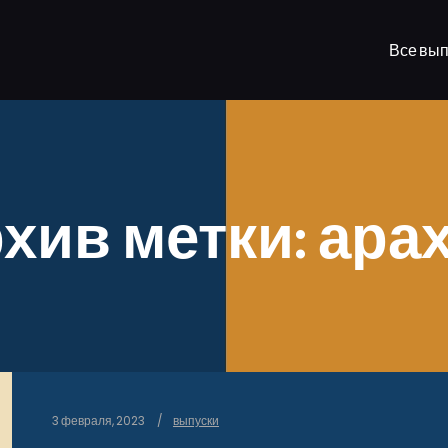
Все вып
хив метки:
ара
3 февраля, 2023
выпуски