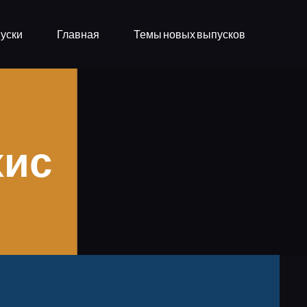
уски
Главная
Темы новых выпусков
хис